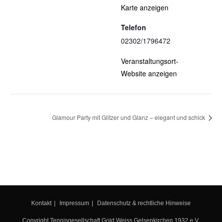
Karte anzeigen
Telefon
02302/1796472
Veranstaltungsort-
Website anzeigen
Glamour Party mit Glitzer und Glanz – elegant und schick
Kontakt
Impressum
Datenschutz & rechtliche Hinweise
Copyright Tennisgesellschaft Gold Weiss Gelsenkirchen 1932 e.V.