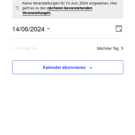
Keine Veranstaltungen für 14 Juni, 2024 vorgesehen. Hier
geht es zu den
nächsten bevorstehenden
Veranstaltungen
.
14/06/2024
A
V
T
e
n
a
D
r
g
s
a
Nächster Tag
Vorheriger Tag
a
t
i
n
u
c
s
m
Kalender abonnieren
h
t
w
t
a
ä
e
l
h
n
t
l
u
-
e
n
N
n
g
a
.
A
v
n