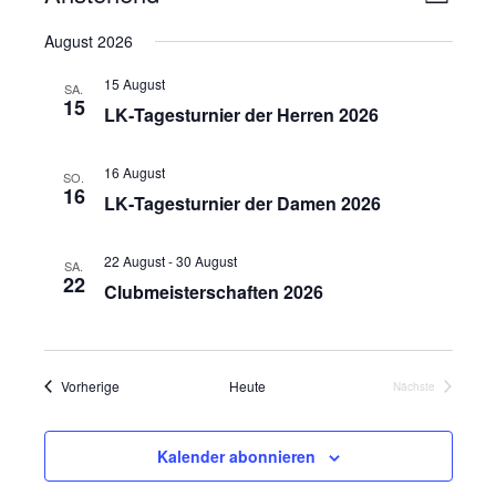
L
e
n
i
D
August 2026
r
s
s
a
t
a
t
i
15 August
e
SA.
n
15
u
c
LK‑Tagesturnier der Herren 2026
s
m
h
t
w
t
16 August
SO.
a
ä
16
LK‑Tagesturnier der Damen 2026
e
l
h
n
t
l
22 August
-
30 August
u
-
SA.
e
22
Clubmeisterschaften 2026
n
N
n
g
a
.
A
v
n
Veranstaltungen
Vorherige
Heute
Nächste
i
s
Veranstaltunge
g
i
a
Kalender abonnieren
c
t
h