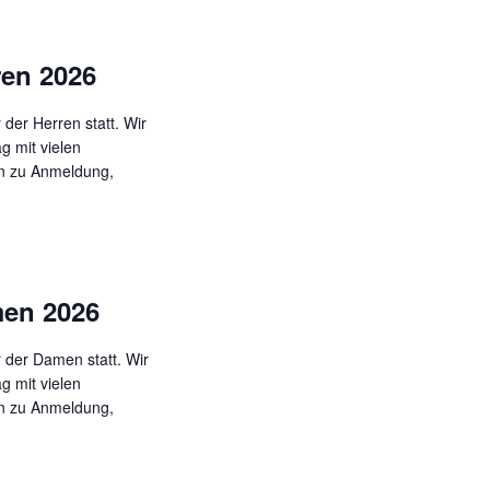
c
s
h
t
ren 2026
t
a
e
l
der Herren statt. Wir
n
t
g mit vielen
u
-
n zu Anmeldung,
n
N
g
a
A
v
n
i
s
men 2026
g
i
a
c
 der Damen statt. Wir
t
h
g mit vielen
t
i
n zu Anmeldung,
e
o
n
n
-