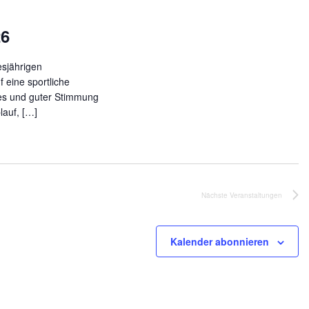
N
26
a
v
esjährigen
i
f eine sportliche
g
es und guter Stimmung
a
lauf, […]
t
i
o
n
Nächste
Veranstaltungen
Kalender abonnieren