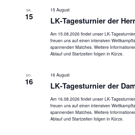
u
15 August
SA.
m
15
LK‑Tagesturnier der Her
w
ä
h
Am 15.08.2026 findet unser LK‑Tagesturnier 
freuen uns auf einen intensiven Wettkampfta
l
spannenden Matches. Weitere Informatione
e
Ablauf und Startzeiten folgen in Kürze.
n
.
16 August
SO.
16
LK‑Tagesturnier der Da
Am 16.08.2026 findet unser LK‑Tagesturnier
freuen uns auf einen intensiven Wettkampfta
spannenden Matches. Weitere Informatione
Ablauf und Startzeiten folgen in Kürze.