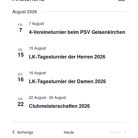
L
e
n
i
D
August 2026
r
s
s
a
t
a
t
i
7 August
e
FR.
n
7
u
c
4‑Vereineturnier beim PSV Gelsenkirchen
s
m
h
t
w
t
15 August
SA.
a
ä
15
LK‑Tagesturnier der Herren 2026
e
l
h
n
t
l
16 August
u
-
SO.
e
16
LK‑Tagesturnier der Damen 2026
n
N
n
g
a
.
A
22 August
-
30 August
SA.
v
22
n
Clubmeisterschaften 2026
i
s
g
i
a
c
Veranstaltungen
Vorherige
Heute
Nächste
t
h
Veranstaltunge