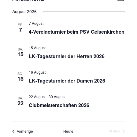
L
e
n
i
D
August 2026
r
s
s
a
t
a
t
i
7 August
e
FR.
n
7
u
c
4‑Vereineturnier beim PSV Gelsenkirchen
s
m
h
t
w
t
15 August
SA.
a
ä
15
LK‑Tagesturnier der Herren 2026
e
l
h
n
t
l
16 August
u
-
SO.
e
16
LK‑Tagesturnier der Damen 2026
n
N
n
g
a
.
A
22 August
-
30 August
SA.
v
22
n
Clubmeisterschaften 2026
i
s
g
i
a
c
Veranstaltungen
Vorherige
Heute
Nächste
t
h
Veranstaltunge