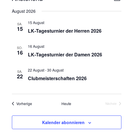
L
e
n
i
D
August 2026
r
s
s
a
t
a
t
i
15 August
e
SA.
n
15
u
c
LK‑Tagesturnier der Herren 2026
s
m
h
t
w
t
16 August
SO.
a
ä
16
LK‑Tagesturnier der Damen 2026
e
l
h
n
t
l
22 August
-
30 August
u
-
SA.
e
22
Clubmeisterschaften 2026
n
N
n
g
a
.
A
v
n
Veranstaltungen
Vorherige
Heute
Nächste
i
s
Veranstaltunge
g
i
a
Kalender abonnieren
c
t
h